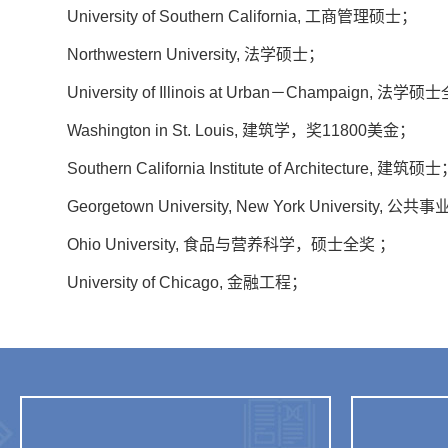
University of Southern California, 工商管理硕士；
Northwestern University, 法学硕士；
University of Illinois at Urban－Champaign, 法学
Washington in St. Louis, 建筑学，奖11800美金；
Southern California Institute of Architecture, 建筑硕
Georgetown University, New York University, 
Ohio University, 食品与营养科学，硕士全奖 ；
University of Chicago, 金融工程；