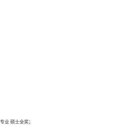
；
y 草坪管理专业 硕士全奖；