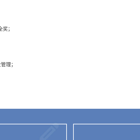
硕士全奖；
士；
公共事业管理；