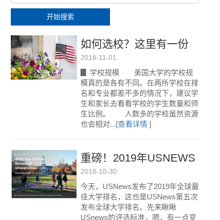
开始搜索
如何选校？这里有一份
2018-11-01
全面精准的美国大学选
▊ 学校规模 美国大学的学校规
校指南！
模真的是各有不同。在两所学校在排
名和专业都差不多的情况下，建议学
生和家长去看看学校的学生数量和师
生比例。 人数多的学校虽然资源
也会相对...[
查看详情
]
重磅！2019年USNEWS
2018-10-30
世界大学排名发布，你
今天，USNews发布了2019年全球最
的梦校排第几？
佳大学排名，这也是USNews第五次
发布全球大学排名。先来瞅瞅
USnews的评选标准，嗯，有一点变