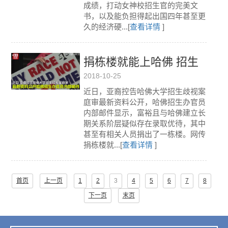
成绩，打动女神校招生官的完美文
书，以及能负担得起出国四年甚至更
久的经济硬...[
查看详情
]
捐栋楼就能上哈佛 招生
2018-10-25
歧视案庭审最新资料公
近日，亚裔控告哈佛大学招生歧视案
开
庭审最新资料公开，哈佛招生办官员
内部邮件显示，富裕且与哈佛建立长
期关系阶层疑似存在录取优待，其中
甚至有相关人员捐出了一栋楼。网传
捐栋楼就...[
查看详情
]
首页
上一页
1
2
3
4
5
6
7
8
下一页
末页