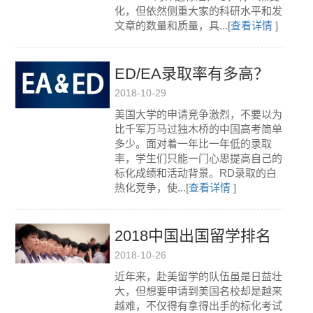
化，但依然侧重大家的科研水平和发
文章的数量和质量，具...[
查看详情
]
ED/EA录取率有多高？
2018-10-29
官方数据：一半学生都
美国大学的申请竞争激烈，不要以为
是早申进去的！！
比千军万马过独木桥的中国高考简单
多少。面对着一年比一年低的录取
率，学生们只能一门心思提高自己的
标化成绩和活动背景。RD录取的白
热化竞争，使...[
查看详情
]
2018中国出国留学排名
2018-10-26
高中TOP100榜单重磅发
近年来，赴美留学的队伍虽是日益壮
布！
大，但想要申请到美国名校却是越来
越难，不仅得有拿得出手的标化考试